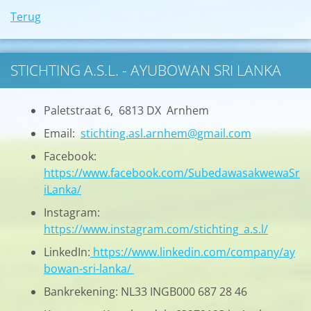
Terug
STICHTING A.S.L. - AYUBOWAN SRI LANKA
Paletstraat 6, 6813 DX Arnhem
Email:
stichting.asl.arnhem@gmail.com
Facebook:
https://www.facebook.com/SubedawasakwewaSr
iLanka/
Instagram:
https://www.instagram.com/stichting_a.s.l/
LinkedIn:
https://www.linkedin.com/company/ay
bowan-sri-lanka/
Bankrekening: NL33 INGB000 687 28 46