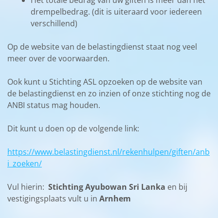
Het totale bedrag van uw giften is meer dan het
drempelbedrag. (dit is uiteraard voor iedereen
verschillend)
Op de website van de belastingdienst staat nog veel
meer over de voorwaarden.
Ook kunt u Stichting ASL opzoeken op de website van
de belastingdienst en zo inzien of onze stichting nog de
ANBI status mag houden.
Dit kunt u doen op de volgende link:
https://www.belastingdienst.nl/rekenhulpen/giften/anb
i_zoeken/
Vul hierin:
Stichting Ayubowan Sri Lanka
en bij
vestigingsplaats vult u in
Arnhem