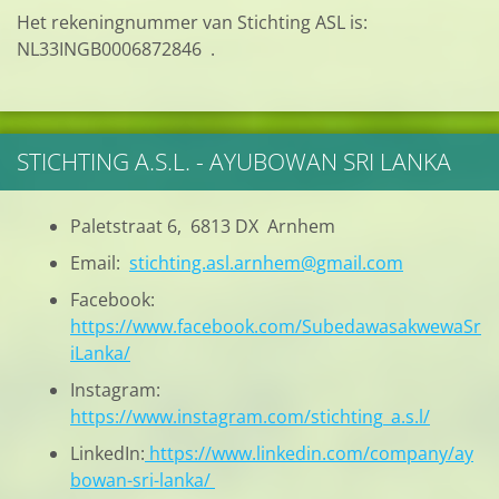
Het rekeningnummer van Stichting ASL is:
NL33INGB0006872846 .
STICHTING A.S.L. - AYUBOWAN SRI LANKA
Paletstraat 6, 6813 DX Arnhem
Email:
stichting.asl.arnhem@gmail.com
Facebook:
https://www.facebook.com/SubedawasakwewaSr
iLanka/
Instagram:
https://www.instagram.com/stichting_a.s.l/
LinkedIn:
https://www.linkedin.com/company/ay
bowan-sri-lanka/