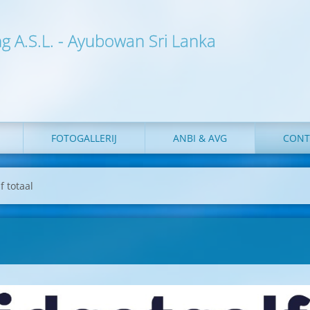
ng A.S.L. - Ayubowan Sri Lanka
FOTOGALLERIJ
ANBI & AVG
CONT
f totaal