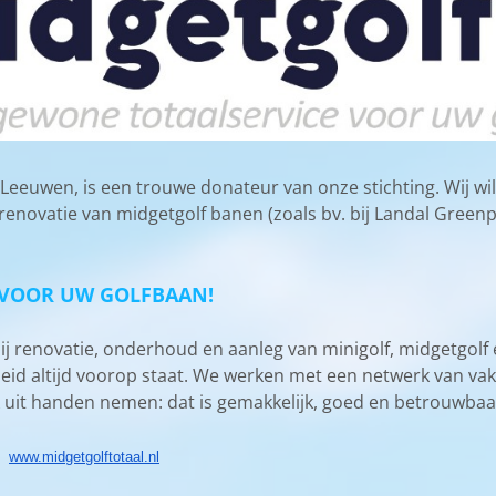
 Leeuwen, is een trouwe donateur van onze stichting. Wij will
enovatie van midgetgolf banen (zoals bv. bij Landal Green
 VOOR UW GOLFBAAN!
bij renovatie, onderhoud en aanleg van minigolf, midgetgol
eid altijd voorop staat. We werken met een netwerk van vak
k uit handen nemen: dat is gemakkelijk, goed en betrouwbaa
e:
www.midgetgolftotaal.nl