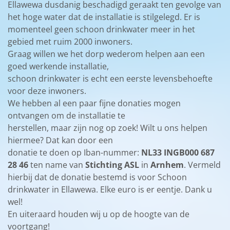
Ellawewa dusdanig beschadigd geraakt ten gevolge van
het hoge water dat de installatie is stilgelegd. Er is
momenteel geen schoon drinkwater meer in het
gebied met ruim 2000 inwoners.
Graag willen we het dorp wederom helpen aan een
goed werkende installatie,
schoon drinkwater is echt een eerste levensbehoefte
voor deze inwoners.
We hebben al een paar fijne donaties mogen
ontvangen om de installatie te
herstellen, maar zijn nog op zoek! Wilt u ons helpen
hiermee? Dat kan door een
donatie te doen op Iban-nummer:
NL33 INGB000 687
28 46
ten name van
Stichting ASL
in
Arnhem
. Vermeld
hierbij dat de donatie bestemd is voor Schoon
drinkwater in Ellawewa. Elke euro is er eentje. Dank u
wel!
En uiteraard houden wij u op de hoogte van de
voortgang!