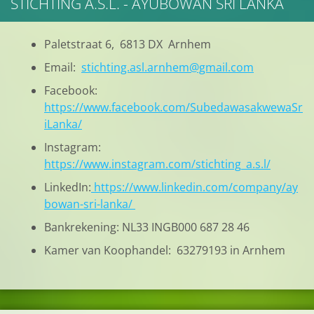
STICHTING A.S.L. - AYUBOWAN SRI LANKA
Paletstraat 6, 6813 DX Arnhem
Email:
stichting.asl.arnhem@gmail.com
Facebook:
https://www.facebook.com/SubedawasakwewaSr
iLanka/
Instagram:
https://www.instagram.com/stichting_a.s.l/
LinkedIn:
https://www.linkedin.com/company/ay
bowan-sri-lanka/
Bankrekening: NL33 INGB000 687 28 46
Kamer van Koophandel: 63279193 in Arnhem