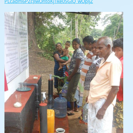
PLcadm6PZcJlwOntoKj1ke05GIQ_
wOpIjZ