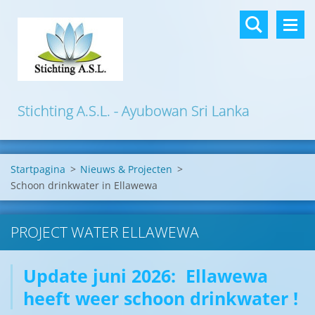
Stichting A.S.L. - Ayubowan Sri Lanka
Startpagina
>
Nieuws & Projecten
>
Schoon drinkwater in Ellawewa
PROJECT WATER ELLAWEWA
Update juni 2026: Ellawewa
heeft weer schoon drinkwater !