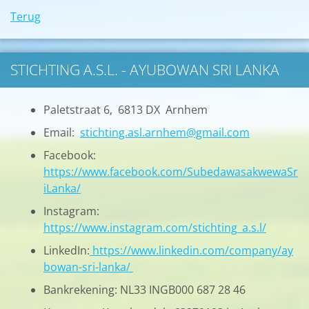
Terug
STICHTING A.S.L. - AYUBOWAN SRI LANKA
Paletstraat 6, 6813 DX Arnhem
Email:
stichting.asl.arnhem@gmail.com
Facebook:
https://www.facebook.com/SubedawasakwewaSr
iLanka/
Instagram:
https://www.instagram.com/stichting_a.s.l/
LinkedIn:
https://www.linkedin.com/company/ay
bowan-sri-lanka/
Bankrekening: NL33 INGB000 687 28 46