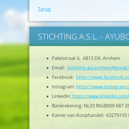
Terug
STICHTING A.S.L. - AYU
Paletstraat 6, 6813 DX Arnhem
Email:
stichting.asl.arnhem@gmail
Facebook:
https://www.facebook.
Instagram:
https://www.instagram.c
LinkedIn:
https://www.linkedin.com
Bankrekening: NL33 INGB000 687 2
Kamer van Koophandel: 63279193 