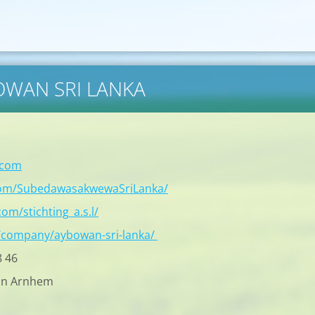
BOWAN SRI LANKA
.com
com/SubedawasakwewaSriLanka/
om/stichting_a.s.l/
/company/aybowan-sri-lanka/
8 46
in Arnhem