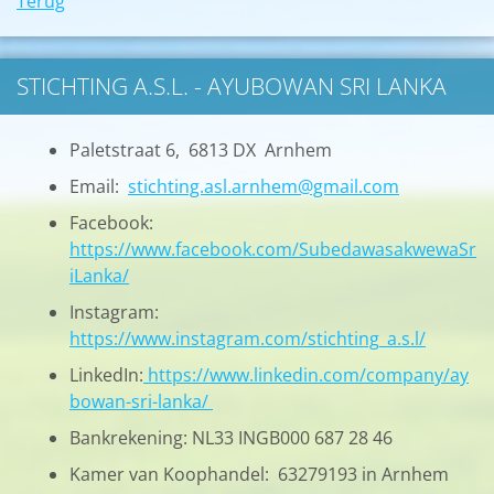
Terug
STICHTING A.S.L. - AYUBOWAN SRI LANKA
Paletstraat 6, 6813 DX Arnhem
Email:
stichting.asl.arnhem@gmail.com
Facebook:
https://www.facebook.com/SubedawasakwewaSr
iLanka/
Instagram:
https://www.instagram.com/stichting_a.s.l/
LinkedIn:
https://www.linkedin.com/company/ay
bowan-sri-lanka/
Bankrekening: NL33 INGB000 687 28 46
Kamer van Koophandel: 63279193 in Arnhem