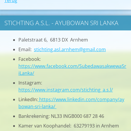
Terug
STICHTING A.S.L. - AYUBOWAN SRI LANKA
Paletstraat 6, 6813 DX Arnhem
Email:
stichting.asl.arnhem@gmail.com
Facebook:
https://www.facebook.com/SubedawasakwewaSr
iLanka/
Instagram:
https://www.instagram.com/stichting_a.s.l/
LinkedIn:
https://www.linkedin.com/company/ay
bowan-sri-lanka/
Bankrekening: NL33 INGB000 687 28 46
Kamer van Koophandel: 63279193 in Arnhem