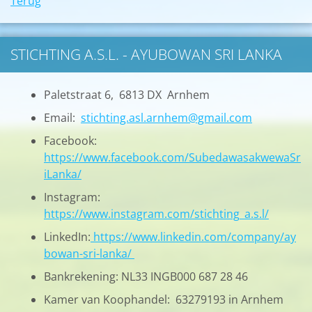
Terug
STICHTING A.S.L. - AYUBOWAN SRI LANKA
Paletstraat 6, 6813 DX Arnhem
Email:
stichting.asl.arnhem@gmail.com
Facebook:
https://www.facebook.com/SubedawasakwewaSr
iLanka/
Instagram:
https://www.instagram.com/stichting_a.s.l/
LinkedIn:
https://www.linkedin.com/company/ay
bowan-sri-lanka/
Bankrekening: NL33 INGB000 687 28 46
Kamer van Koophandel: 63279193 in Arnhem