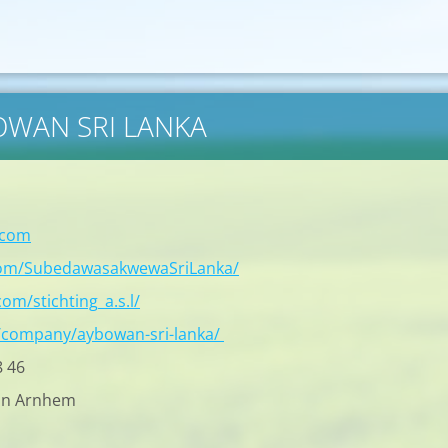
BOWAN SRI LANKA
.com
com/SubedawasakwewaSriLanka/
om/stichting_a.s.l/
/company/aybowan-sri-lanka/
8 46
in Arnhem