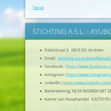
Terug
STICHTING A.S.L. - AYU
Paletstraat 6, 6813 DX Arnhem
Email:
stichting.asl.arnhem@gmail
Facebook:
https://www.facebook.
Instagram:
https://www.instagram.c
LinkedIn:
https://www.linkedin.com
Bankrekening: NL33 INGB000 687 2
Kamer van Koophandel: 63279193 