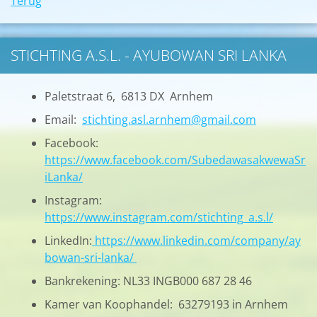
Terug
STICHTING A.S.L. - AYUBOWAN SRI LANKA
Paletstraat 6, 6813 DX Arnhem
Email:
stichting.asl.arnhem@gmail.com
Facebook:
https://www.facebook.com/SubedawasakwewaSr
iLanka/
Instagram:
https://www.instagram.com/stichting_a.s.l/
LinkedIn:
https://www.linkedin.com/company/ay
bowan-sri-lanka/
Bankrekening: NL33 INGB000 687 28 46
Kamer van Koophandel: 63279193 in Arnhem