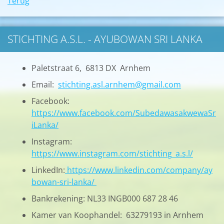
Terug
STICHTING A.S.L. - AYUBOWAN SRI LANKA
Paletstraat 6, 6813 DX Arnhem
Email:
stichting.asl.arnhem@gmail.com
Facebook:
https://www.facebook.com/SubedawasakwewaSr
iLanka/
Instagram:
https://www.instagram.com/stichting_a.s.l/
LinkedIn:
https://www.linkedin.com/company/ay
bowan-sri-lanka/
Bankrekening: NL33 INGB000 687 28 46
Kamer van Koophandel: 63279193 in Arnhem