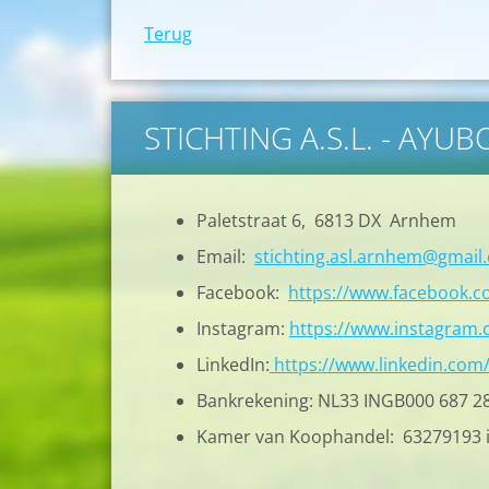
Terug
STICHTING A.S.L. - AYU
Paletstraat 6, 6813 DX Arnhem
Email:
stichting.asl.arnhem@gmail
Facebook:
https://www.facebook.
Instagram:
https://www.instagram.c
LinkedIn:
https://www.linkedin.com
Bankrekening: NL33 INGB000 687 2
Kamer van Koophandel: 63279193 