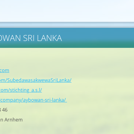
BOWAN SRI LANKA
.com
com/SubedawasakwewaSriLanka/
om/stichting_a.s.l/
/company/aybowan-sri-lanka/
8 46
in Arnhem