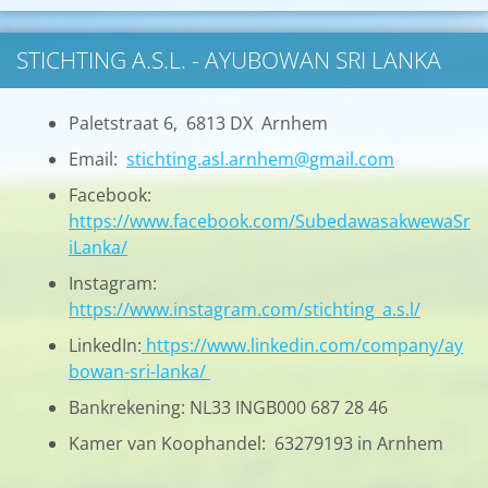
STICHTING A.S.L. - AYUBOWAN SRI LANKA
Paletstraat 6, 6813 DX Arnhem
Email:
stichting.asl.arnhem@gmail.com
Facebook:
https://www.facebook.com/SubedawasakwewaSr
iLanka/
Instagram:
https://www.instagram.com/stichting_a.s.l/
LinkedIn:
https://www.linkedin.com/company/ay
bowan-sri-lanka/
Bankrekening: NL33 INGB000 687 28 46
Kamer van Koophandel: 63279193 in Arnhem