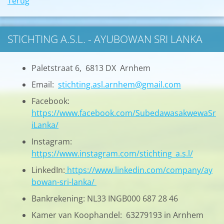
Terug
STICHTING A.S.L. - AYUBOWAN SRI LANKA
Paletstraat 6, 6813 DX Arnhem
Email:
stichting.asl.arnhem@gmail.com
Facebook:
https://www.facebook.com/SubedawasakwewaSr
iLanka/
Instagram:
https://www.instagram.com/stichting_a.s.l/
LinkedIn:
https://www.linkedin.com/company/ay
bowan-sri-lanka/
Bankrekening: NL33 INGB000 687 28 46
Kamer van Koophandel: 63279193 in Arnhem