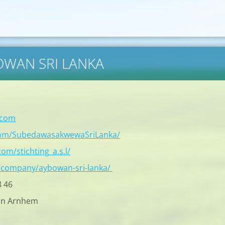
BOWAN SRI LANKA
.com
com/SubedawasakwewaSriLanka/
om/stichting_a.s.l/
/company/aybowan-sri-lanka/
8 46
in Arnhem