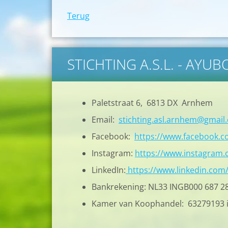
Terug
STICHTING A.S.L. - AYU
Paletstraat 6, 6813 DX Arnhem
Email:
stichting.asl.arnhem@gmail
Facebook:
https://www.facebook.
Instagram:
https://www.instagram.c
LinkedIn:
https://www.linkedin.com
Bankrekening: NL33 INGB000 687 2
Kamer van Koophandel: 63279193 