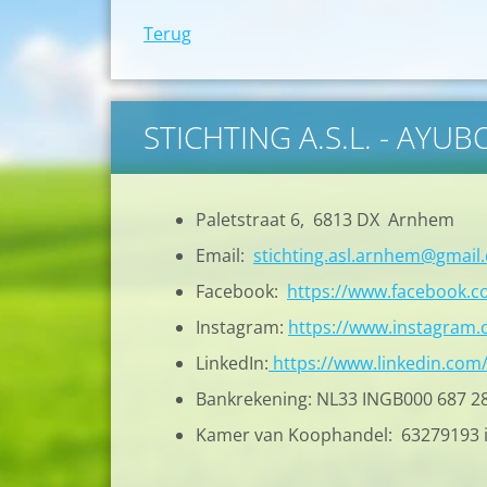
Terug
STICHTING A.S.L. - AYU
Paletstraat 6, 6813 DX Arnhem
Email:
stichting.asl.arnhem@gmail
Facebook:
https://www.facebook.
Instagram:
https://www.instagram.c
LinkedIn:
https://www.linkedin.com
Bankrekening: NL33 INGB000 687 2
Kamer van Koophandel: 63279193 