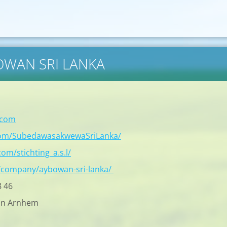
BOWAN SRI LANKA
.com
com/SubedawasakwewaSriLanka/
om/stichting_a.s.l/
/company/aybowan-sri-lanka/
8 46
in Arnhem