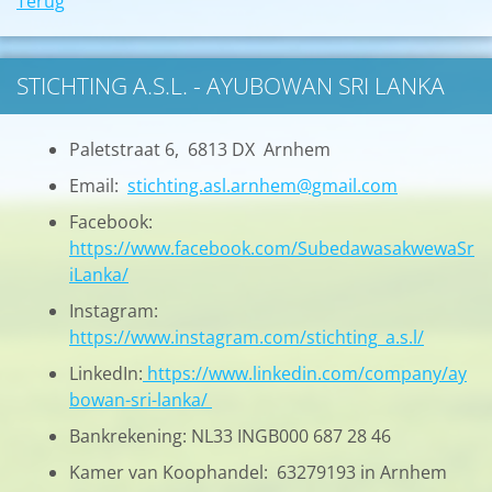
Terug
STICHTING A.S.L. - AYUBOWAN SRI LANKA
Paletstraat 6, 6813 DX Arnhem
Email:
stichting.asl.arnhem@gmail.com
Facebook:
https://www.facebook.com/SubedawasakwewaSr
iLanka/
Instagram:
https://www.instagram.com/stichting_a.s.l/
LinkedIn:
https://www.linkedin.com/company/ay
bowan-sri-lanka/
Bankrekening: NL33 INGB000 687 28 46
Kamer van Koophandel: 63279193 in Arnhem