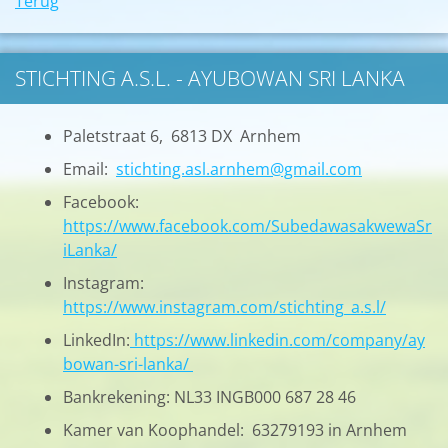
Terug
STICHTING A.S.L. - AYUBOWAN SRI LANKA
Paletstraat 6, 6813 DX Arnhem
Email:
stichting.asl.arnhem@gmail.com
Facebook:
https://www.facebook.com/SubedawasakwewaSr
iLanka/
Instagram:
https://www.instagram.com/stichting_a.s.l/
LinkedIn:
https://www.linkedin.com/company/ay
bowan-sri-lanka/
Bankrekening: NL33 INGB000 687 28 46
Kamer van Koophandel: 63279193 in Arnhem