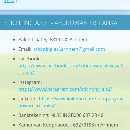
Terug
STICHTING A.S.L. - AYUBOWAN SRI LANKA
Paletstraat 6, 6813 DX Arnhem
Email:
stichting.asl.arnhem@gmail.com
Facebook:
https://www.facebook.com/SubedawasakwewaSr
iLanka/
Instagram:
https://www.instagram.com/stichting_a.s.l/
LinkedIn:
https://www.linkedin.com/company/ay
bowan-sri-lanka/
Bankrekening: NL33 INGB000 687 28 46
Kamer van Koophandel: 63279193 in Arnhem