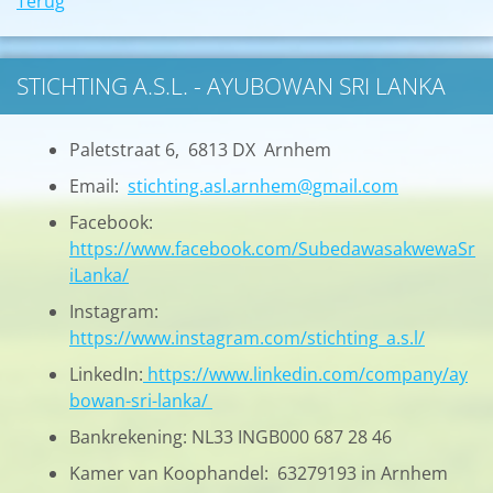
Terug
STICHTING A.S.L. - AYUBOWAN SRI LANKA
Paletstraat 6, 6813 DX Arnhem
Email:
stichting.asl.arnhem@gmail.com
Facebook:
https://www.facebook.com/SubedawasakwewaSr
iLanka/
Instagram:
https://www.instagram.com/stichting_a.s.l/
LinkedIn:
https://www.linkedin.com/company/ay
bowan-sri-lanka/
Bankrekening: NL33 INGB000 687 28 46
Kamer van Koophandel: 63279193 in Arnhem