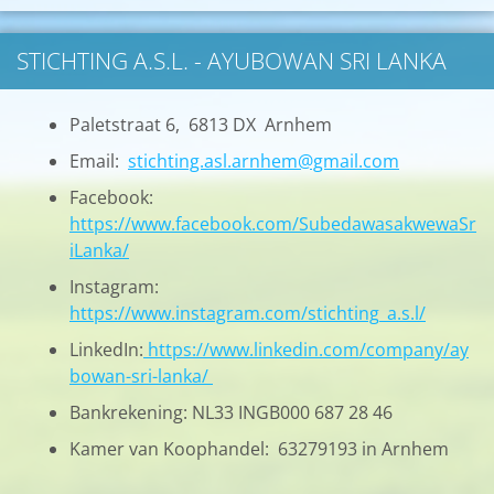
STICHTING A.S.L. - AYUBOWAN SRI LANKA
Paletstraat 6, 6813 DX Arnhem
Email:
stichting.asl.arnhem@gmail.com
Facebook:
https://www.facebook.com/SubedawasakwewaSr
iLanka/
Instagram:
https://www.instagram.com/stichting_a.s.l/
LinkedIn:
https://www.linkedin.com/company/ay
bowan-sri-lanka/
Bankrekening: NL33 INGB000 687 28 46
Kamer van Koophandel: 63279193 in Arnhem