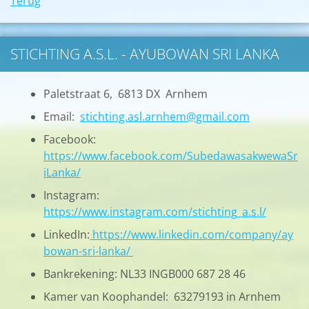
Terug
STICHTING A.S.L. - AYUBOWAN SRI LANKA
Paletstraat 6, 6813 DX Arnhem
Email:
stichting.asl.arnhem@gmail.com
Facebook:
https://www.facebook.com/SubedawasakwewaSr
iLanka/
Instagram:
https://www.instagram.com/stichting_a.s.l/
LinkedIn:
https://www.linkedin.com/company/ay
bowan-sri-lanka/
Bankrekening: NL33 INGB000 687 28 46
Kamer van Koophandel: 63279193 in Arnhem