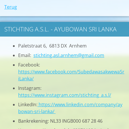
Terug
STICHTING A.S.L. - AYUBOWAN SRI LANKA
Paletstraat 6, 6813 DX Arnhem
Email:
stichting.asl.arnhem@gmail.com
Facebook:
https://www.facebook.com/SubedawasakwewaSr
iLanka/
Instagram:
https://www.instagram.com/stichting_a.s.l/
LinkedIn:
https://www.linkedin.com/company/ay
bowan-sri-lanka/
Bankrekening: NL33 INGB000 687 28 46