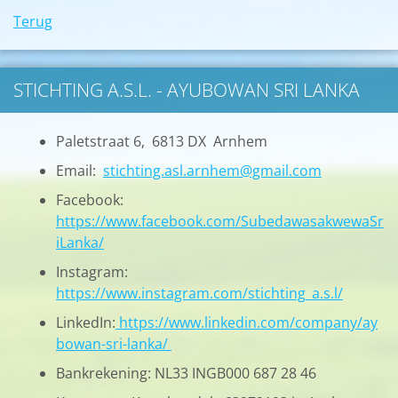
Terug
STICHTING A.S.L. - AYUBOWAN SRI LANKA
Paletstraat 6, 6813 DX Arnhem
Email:
stichting.asl.arnhem@gmail.com
Facebook:
https://www.facebook.com/SubedawasakwewaSr
iLanka/
Instagram:
https://www.instagram.com/stichting_a.s.l/
LinkedIn:
https://www.linkedin.com/company/ay
bowan-sri-lanka/
Bankrekening: NL33 INGB000 687 28 46