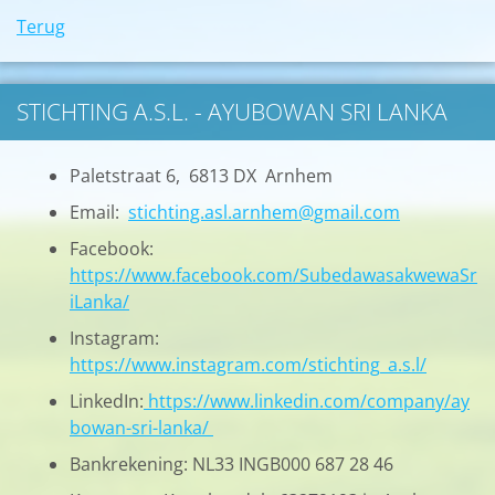
Terug
STICHTING A.S.L. - AYUBOWAN SRI LANKA
Paletstraat 6, 6813 DX Arnhem
Email:
stichting.asl.arnhem@gmail.com
Facebook:
https://www.facebook.com/SubedawasakwewaSr
iLanka/
Instagram:
https://www.instagram.com/stichting_a.s.l/
LinkedIn:
https://www.linkedin.com/company/ay
bowan-sri-lanka/
Bankrekening: NL33 INGB000 687 28 46