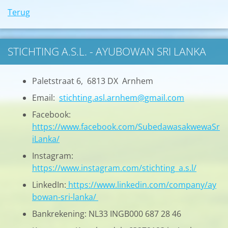
Terug
STICHTING A.S.L. - AYUBOWAN SRI LANKA
Paletstraat 6, 6813 DX Arnhem
Email:
stichting.asl.arnhem@gmail.com
Facebook:
https://www.facebook.com/SubedawasakwewaSr
iLanka/
Instagram:
https://www.instagram.com/stichting_a.s.l/
LinkedIn:
https://www.linkedin.com/company/ay
bowan-sri-lanka/
Bankrekening: NL33 INGB000 687 28 46