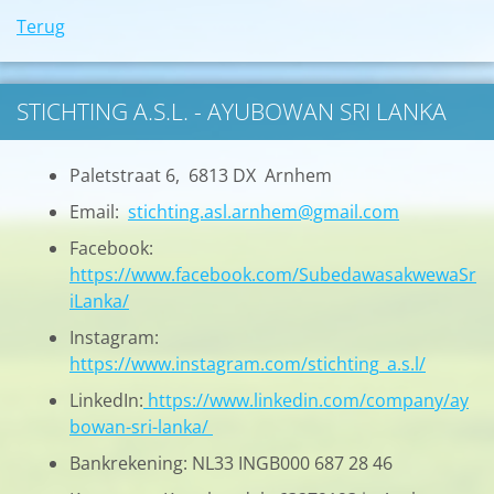
Terug
STICHTING A.S.L. - AYUBOWAN SRI LANKA
Paletstraat 6, 6813 DX Arnhem
Email:
stichting.asl.arnhem@gmail.com
Facebook:
https://www.facebook.com/SubedawasakwewaSr
iLanka/
Instagram:
https://www.instagram.com/stichting_a.s.l/
LinkedIn:
https://www.linkedin.com/company/ay
bowan-sri-lanka/
Bankrekening: NL33 INGB000 687 28 46