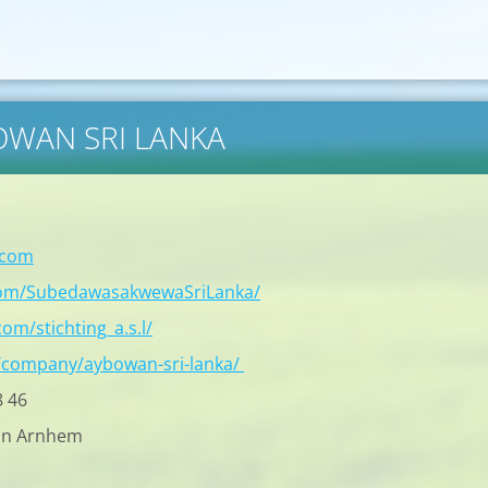
BOWAN SRI LANKA
.com
com/SubedawasakwewaSriLanka/
om/stichting_a.s.l/
/company/aybowan-sri-lanka/
8 46
in Arnhem