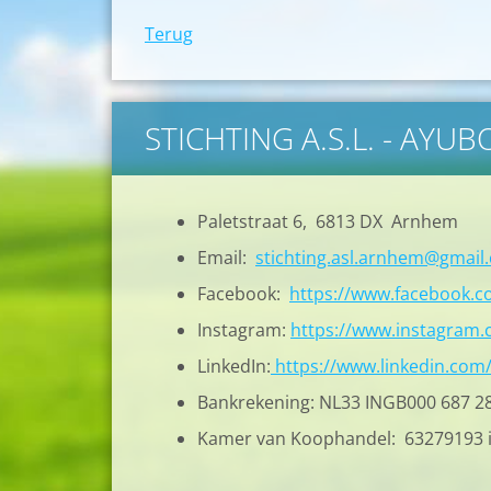
Terug
STICHTING A.S.L. - AYU
Paletstraat 6, 6813 DX Arnhem
Email:
stichting.asl.arnhem@gmail
Facebook:
https://www.facebook.
Instagram:
https://www.instagram.c
LinkedIn:
https://www.linkedin.com
Bankrekening: NL33 INGB000 687 2
Kamer van Koophandel: 63279193 