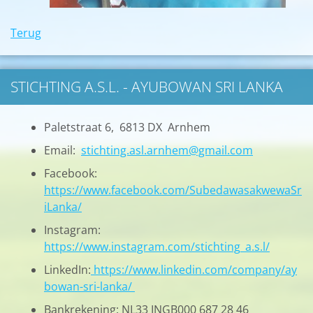
Terug
STICHTING A.S.L. - AYUBOWAN SRI LANKA
Paletstraat 6, 6813 DX Arnhem
Email:
stichting.asl.arnhem@gmail.com
Facebook:
https://www.facebook.com/SubedawasakwewaSr
iLanka/
Instagram:
https://www.instagram.com/stichting_a.s.l/
LinkedIn:
https://www.linkedin.com/company/ay
bowan-sri-lanka/
Bankrekening: NL33 INGB000 687 28 46