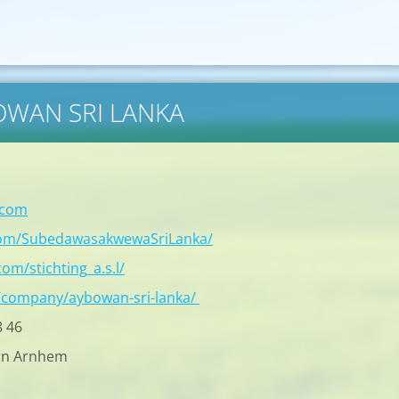
BOWAN SRI LANKA
.com
com/SubedawasakwewaSriLanka/
om/stichting_a.s.l/
/company/aybowan-sri-lanka/
8 46
in Arnhem