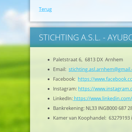
Terug
STICHTING A.S.L. - AYU
Paletstraat 6, 6813 DX Arnhem
Email:
stichting.asl.arnhem@gmail
Facebook:
https://www.facebook.
Instagram:
https://www.instagram.c
LinkedIn:
https://www.linkedin.com
Bankrekening: NL33 INGB000 687 2
Kamer van Koophandel: 63279193 