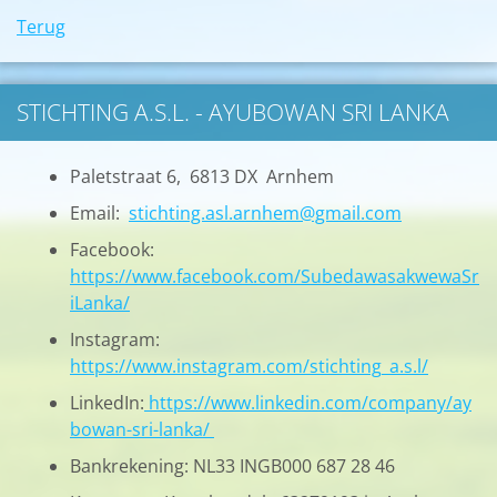
Terug
STICHTING A.S.L. - AYUBOWAN SRI LANKA
Paletstraat 6, 6813 DX Arnhem
Email:
stichting.asl.arnhem@gmail.com
Facebook:
https://www.facebook.com/SubedawasakwewaSr
iLanka/
Instagram:
https://www.instagram.com/stichting_a.s.l/
LinkedIn:
https://www.linkedin.com/company/ay
bowan-sri-lanka/
Bankrekening: NL33 INGB000 687 28 46