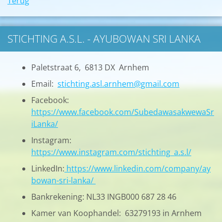
Terug
STICHTING A.S.L. - AYUBOWAN SRI LANKA
Paletstraat 6, 6813 DX Arnhem
Email:
stichting.asl.arnhem@gmail.com
Facebook:
https://www.facebook.com/SubedawasakwewaSr
iLanka/
Instagram:
https://www.instagram.com/stichting_a.s.l/
LinkedIn:
https://www.linkedin.com/company/ay
bowan-sri-lanka/
Bankrekening: NL33 INGB000 687 28 46
Kamer van Koophandel: 63279193 in Arnhem