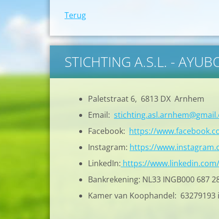
Terug
STICHTING A.S.L. - AYU
Paletstraat 6, 6813 DX Arnhem
Email:
stichting.asl.arnhem@gmail
Facebook:
https://www.facebook.
Instagram:
https://www.instagram.c
LinkedIn:
https://www.linkedin.com
Bankrekening: NL33 INGB000 687 2
Kamer van Koophandel: 63279193 