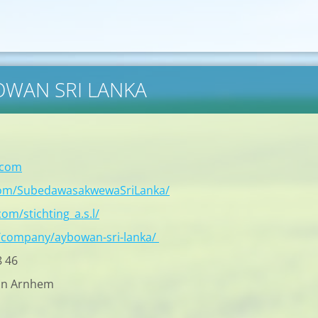
BOWAN SRI LANKA
.com
com/SubedawasakwewaSriLanka/
om/stichting_a.s.l/
/company/aybowan-sri-lanka/
8 46
in Arnhem