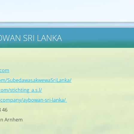
BOWAN SRI LANKA
.com
com/SubedawasakwewaSriLanka/
om/stichting_a.s.l/
/company/aybowan-sri-lanka/
8 46
in Arnhem