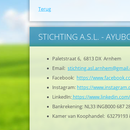
Terug
STICHTING A.S.L. - AYU
Paletstraat 6, 6813 DX Arnhem
Email:
stichting.asl.arnhem@gmail
Facebook:
https://www.facebook.
Instagram:
https://www.instagram.c
LinkedIn:
https://www.linkedin.com
Bankrekening: NL33 INGB000 687 2
Kamer van Koophandel: 63279193 