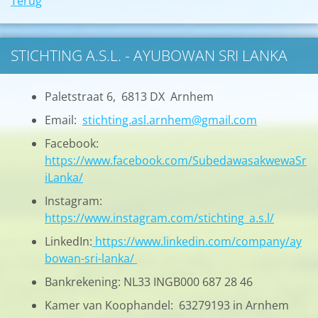
Terug
STICHTING A.S.L. - AYUBOWAN SRI LANKA
Paletstraat 6, 6813 DX Arnhem
Email:
stichting.asl.arnhem@gmail.com
Facebook:
https://www.facebook.com/SubedawasakwewaSr
iLanka/
Instagram:
https://www.instagram.com/stichting_a.s.l/
LinkedIn:
https://www.linkedin.com/company/ay
bowan-sri-lanka/
Bankrekening: NL33 INGB000 687 28 46
Kamer van Koophandel: 63279193 in Arnhem