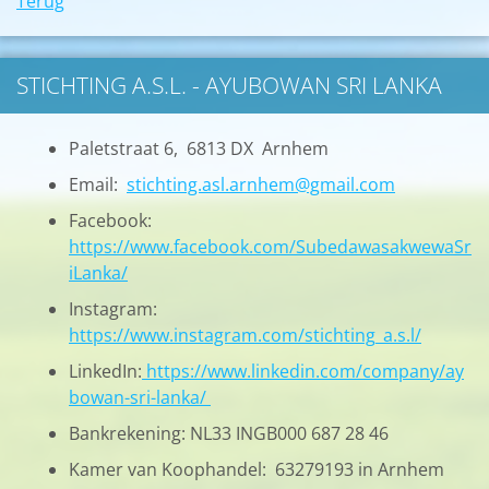
Terug
STICHTING A.S.L. - AYUBOWAN SRI LANKA
Paletstraat 6, 6813 DX Arnhem
Email:
stichting.asl.arnhem@gmail.com
Facebook:
https://www.facebook.com/SubedawasakwewaSr
iLanka/
Instagram:
https://www.instagram.com/stichting_a.s.l/
LinkedIn:
https://www.linkedin.com/company/ay
bowan-sri-lanka/
Bankrekening: NL33 INGB000 687 28 46
Kamer van Koophandel: 63279193 in Arnhem