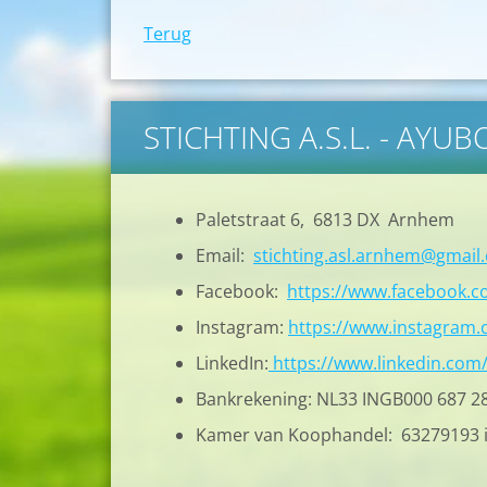
Terug
STICHTING A.S.L. - AYU
Paletstraat 6, 6813 DX Arnhem
Email:
stichting.asl.arnhem@gmail
Facebook:
https://www.facebook.
Instagram:
https://www.instagram.c
LinkedIn:
https://www.linkedin.com
Bankrekening: NL33 INGB000 687 2
Kamer van Koophandel: 63279193 