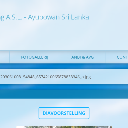
ng A.S.L. - Ayubowan Sri Lanka
FOTOGALLERIJ
ANBI & AVG
CONT
0203061008154848_6574210065878833346_o.jpg
DIAVOORSTELLING