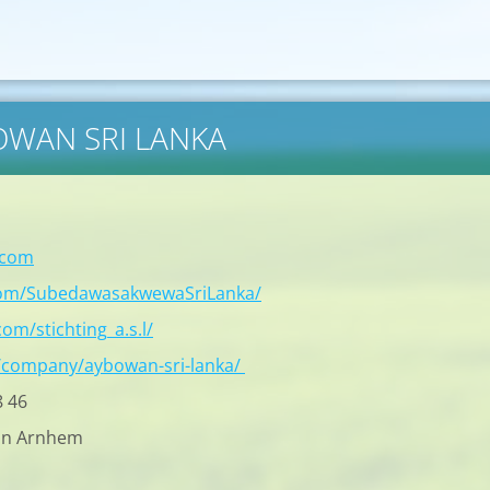
BOWAN SRI LANKA
.com
com/SubedawasakwewaSriLanka/
om/stichting_a.s.l/
/company/aybowan-sri-lanka/
8 46
in Arnhem