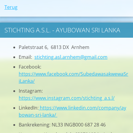
Terug
STICHTING A.S.L. - AYUBOWAN SRI LANKA
Paletstraat 6, 6813 DX Arnhem
Email:
stichting.asl.arnhem@gmail.com
Facebook:
https://www.facebook.com/SubedawasakwewaSr
iLanka/
Instagram:
https://www.instagram.com/stichting_a.s.l/
LinkedIn:
https://www.linkedin.com/company/ay
bowan-sri-lanka/
Bankrekening: NL33 INGB000 687 28 46