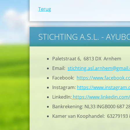
Terug
STICHTING A.S.L. - AYU
Paletstraat 6, 6813 DX Arnhem
Email:
stichting.asl.arnhem@gmail
Facebook:
https://www.facebook.
Instagram:
https://www.instagram.c
LinkedIn:
https://www.linkedin.com
Bankrekening: NL33 INGB000 687 2
Kamer van Koophandel: 63279193 