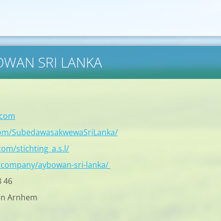
BOWAN SRI LANKA
.com
com/SubedawasakwewaSriLanka/
om/stichting_a.s.l/
/company/aybowan-sri-lanka/
8 46
in Arnhem