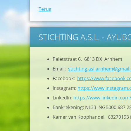
Terug
STICHTING A.S.L. - AYU
Paletstraat 6, 6813 DX Arnhem
Email:
stichting.asl.arnhem@gmail
Facebook:
https://www.facebook.
Instagram:
https://www.instagram.c
LinkedIn:
https://www.linkedin.com
Bankrekening: NL33 INGB000 687 2
Kamer van Koophandel: 63279193 