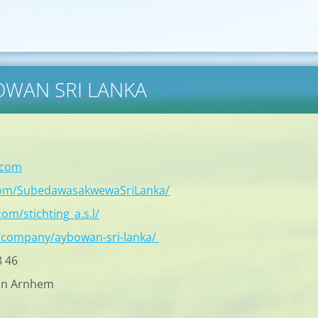
BOWAN SRI LANKA
.com
com/SubedawasakwewaSriLanka/
om/stichting_a.s.l/
/company/aybowan-sri-lanka/
8 46
in Arnhem