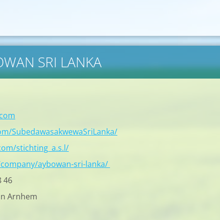
BOWAN SRI LANKA
.com
com/SubedawasakwewaSriLanka/
om/stichting_a.s.l/
/company/aybowan-sri-lanka/
8 46
in Arnhem