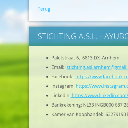
Terug
STICHTING A.S.L. - AYU
Paletstraat 6, 6813 DX Arnhem
Email:
stichting.asl.arnhem@gmail
Facebook:
https://www.facebook.
Instagram:
https://www.instagram.c
LinkedIn:
https://www.linkedin.com
Bankrekening: NL33 INGB000 687 2
Kamer van Koophandel: 63279193 