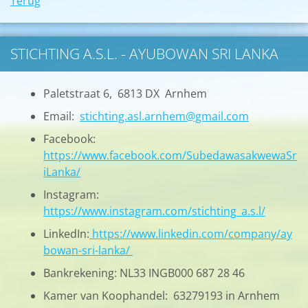
Terug
STICHTING A.S.L. - AYUBOWAN SRI LANKA
Paletstraat 6, 6813 DX Arnhem
Email:
stichting.asl.arnhem@gmail.com
Facebook:
https://www.facebook.com/SubedawasakwewaSr
iLanka/
Instagram:
https://www.instagram.com/stichting_a.s.l/
LinkedIn:
https://www.linkedin.com/company/ay
bowan-sri-lanka/
Bankrekening: NL33 INGB000 687 28 46
Kamer van Koophandel: 63279193 in Arnhem