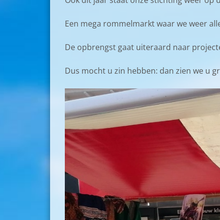
Ook dit jaar staat onze stichting weer op d
Een mega rommelmarkt waar we weer aller
De opbrengst gaat uiteraard naar project
Dus mocht u zin hebben: dan zien we u graa