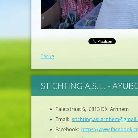
Terug
STICHTING A.S.L. - AYU
Paletstraat 6, 6813 DX Arnhem
Email:
stichting.asl.arnhem@gmail
Facebook:
https://www.facebook.