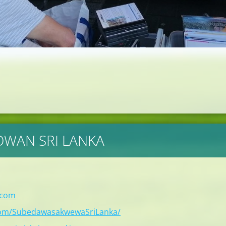
BOWAN SRI LANKA
.com
com/SubedawasakwewaSriLanka/