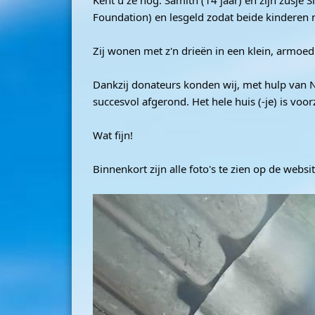
Kent u ze nog: Samith (14 jaar) en zijn zusje
Foundation) en lesgeld zodat beide kinderen 
Zij wonen met z'n drieën in een klein, armoe
Dankzij donateurs konden wij, met hulp van Na
succesvol afgerond. Het hele huis (-je) is vo
Wat fijn!
Binnenkort zijn alle foto's te zien op de websit