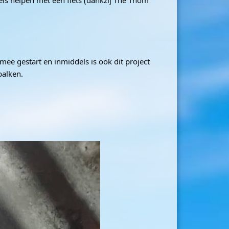
eis helpen met een fiets (dankzij The Thom
mee gestart en inmiddels is ook dit project
balken.