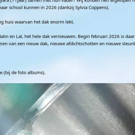
 Siyara (11jaar) samen met hun vader? Wij konden hen afgelopen r
naar school kunnen in 2026 (dankzij Sylvia Coppens).
dig huis waarvan het dak enorm lekt.
lin en Lal, het hele dak vernieuwen. Begin februari 2026 is daar
orzien van een nieuw dak, nieuwe afdichtschotten en nieuwe steun
e (bij de foto albums).