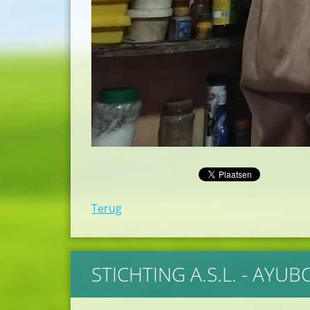
Terug
STICHTING A.S.L. - AYU