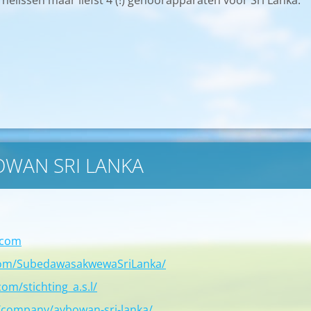
nelissen maar liefst 4 (!) gehoorapparaten voor Sri Lanka.
BOWAN SRI LANKA
.com
com/SubedawasakwewaSriLanka/
om/stichting_a.s.l/
/company/aybowan-sri-lanka/