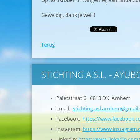
Op 30 oktober ontvingen wij van Linda Cor
Geweldig, dank je wel !!
Terug
STICHTING A.S.L. - AYU
Paletstraat 6, 6813 DX Arnhem
Email:
stichting.asl.arnhem@gmail
Facebook:
https://www.facebook.
Instagram:
https://www.instagram.c
LinkedIn:
https://www.linkedin.com