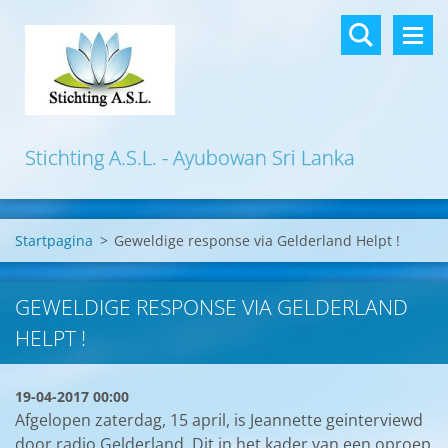
Stichting A.S.L. - Ayubowan Sri Lanka
Startpagina
>
Geweldige response via Gelderland Helpt !
GEWELDIGE RESPONSE VIA GELDERLAND
HELPT !
19-04-2017 00:00
Afgelopen zaterdag, 15 april, is Jeannette geinterviewd
door radio Gelderland. Dit in het kader van een oproep