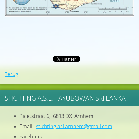
Terug
STICHTING A.S.L. - AYUBOWAN SRI LANKA
Paletstraat 6, 6813 DX Arnhem
Email:
stichting.asl.arnhem@gmail.com
Facebook: