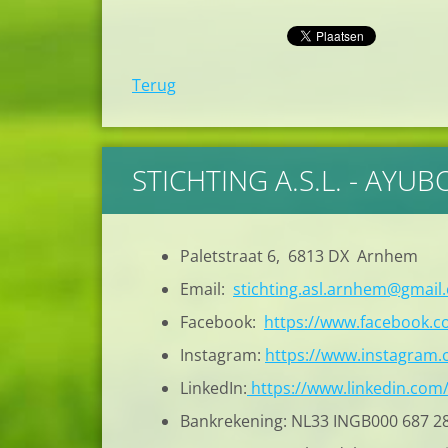
Terug
STICHTING A.S.L. - AYU
Paletstraat 6, 6813 DX Arnhem
Email:
stichting.asl.arnhem@gmail
Facebook:
https://www.facebook.
Instagram:
https://www.instagram.c
LinkedIn:
https://www.linkedin.com
Bankrekening: NL33 INGB000 687 2