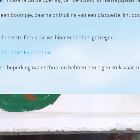
en Prasana Lal de opening van de school in Hansayapalam
een boompje, daarna onthulling van een plaquette, lint d
j de eerste foto's die we binnen hebben gekregen.
The Thom Foundation
n beperking naar school en hebben een eigen stek waar ze 