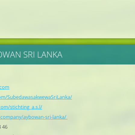
BOWAN SRI LANKA
.com
com/SubedawasakwewaSriLanka/
om/stichting_a.s.l/
/company/aybowan-sri-lanka/
8 46